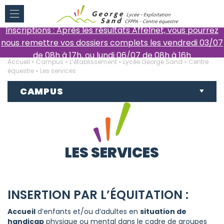
Inscriptions : Après les résultats Affelnet, vous pourrez
nous remettre vos dossiers complets les vendredi 03/07
de 08h à 17h, ou lundi 06/07 de 08h à 16h
Accueil
»
Campus
»
L’établissement
»
Lycée George Sand
»
Centre
équestre
»
Les services
CAMPUS
LES SERVICES
INSERTION PAR L’ÉQUITATION :
Accueil
d’enfants et/ou d’adultes en
situation de
handicap
physique ou mental dans le cadre de groupes