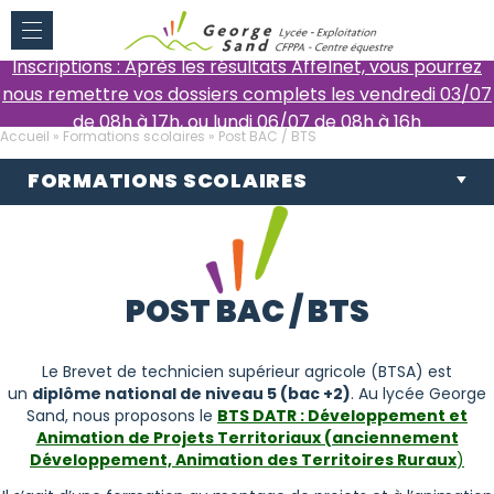
Inscriptions : Après les résultats Affelnet, vous pourrez
nous remettre vos dossiers complets les vendredi 03/07
de 08h à 17h, ou lundi 06/07 de 08h à 16h
Accueil
»
Formations scolaires
»
Post BAC / BTS
FORMATIONS SCOLAIRES
POST BAC / BTS
Le Brevet de technicien supérieur agricole (BTSA) est
un
diplôme national de niveau 5 (bac +2)
. Au lycée George
Sand, nous proposons le
BTS DATR : Développement et
Animation de Projets Territoriaux (anciennement
Développement, Animation des Territoires Ruraux
)