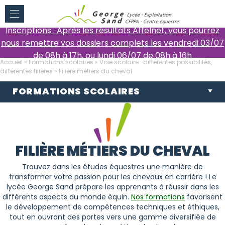
Inscriptions : Après les résultats Affelnet, vous pourrez
nous remettre vos dossiers complets les vendredi 03/07
de 08h à 17h, ou lundi 06/07 de 08h à 16h
Accueil
»
Formations scolaires
»
Voie scolaire : différentes possibilités,
différentes filières
»
Filière métiers du cheval
FORMATIONS SCOLAIRES
FILIÈRE MÉTIERS DU CHEVAL
Trouvez dans les études équestres une manière de
transformer votre passion pour les chevaux en carrière ! Le
lycée George Sand prépare les apprenants à réussir dans les
différents aspects du monde équin.
Nos formations
favorisent
le développement de compétences techniques et éthiques,
tout en ouvrant des portes vers une gamme diversifiée de