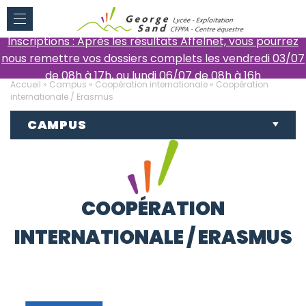
Inscriptions : Après les résultats Affelnet, vous pourrez
nous remettre vos dossiers complets les vendredi 03/07
de 08h à 17h, ou lundi 06/07 de 08h à 16h
Accueil
»
Campus
»
Coopération internationale
»
Coopération
internationale / Erasmus
CAMPUS
COOPÉRATION
INTERNATIONALE / ERASMUS