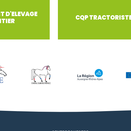
T D'ELEVAGE
CQP TRACTORIST
ITIER