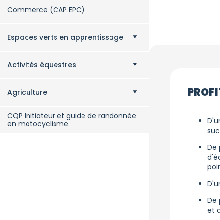
Commerce (CAP EPC)
Espaces verts en apprentissage
Activités équestres
PROFIT
Agriculture
CQP Initiateur et guide de randonnée
D'u
en motocyclisme
suc
De 
d'é
poi
D'u
De 
et 