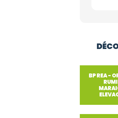
DÉCO
BP REA - 
RUMI
MARAI
ELEVA