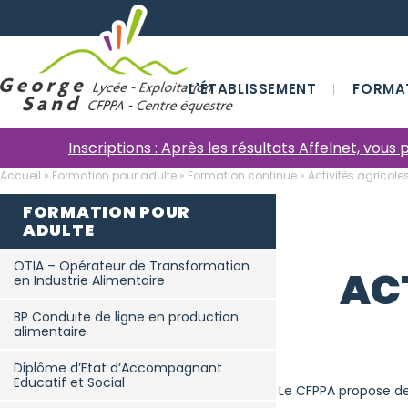
L'ÉTABLISSEMENT
FORMA
Inscriptions : Après les résultats Affelnet, vou
Accueil
»
Formation pour adulte
»
Formation continue
»
Activités agricole
FORMATION POUR
ADULTE
OTIA – Opérateur de Transformation
AC
en Industrie Alimentaire
BP Conduite de ligne en production
alimentaire
Diplôme d’Etat d’Accompagnant
Educatif et Social
Le CFPPA propose des